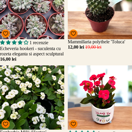
Promo
Mammillaria polythele 'Toluca'
1 recenzie
Adăugați
12,00 lei
19,00 lei
Echeveria hookeri - suculenta cu
rozeta eleganta si aspect sculptural
16,00 lei