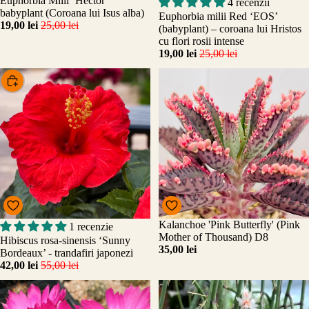
Promo
Euphorbia Milii ‘Hector’
Promo
4 recenzii
Adăugați
babyplant (Coroana lui Isus alba)
Euphorbia milii Red ‘EOS’
19,00 lei
25,00 lei
(babyplant) – coroana lui Hristos
cu flori rosii intense
19,00 lei
25,00 lei
Alege
Promo
Kalanchoe 'Pink Butterfly' (Pink
1 recenzie
Mother of Thousand) D8
Hibiscus rosa-sinensis ‘Sunny
35,00 lei
Bordeaux’ - trandafiri japonezi
42,00 lei
55,00 lei