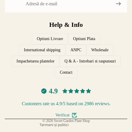
Help & Info
Optiuni Livrare
Optiuni Plata
International shipping
ANPC
Wholesale
Impachetarea plantelor
Q & A - Intrebari si raspunsuri
Contact
Reclamatii si Retur
4.9
Protectia datelor
Termeni si Conditii Comerciale
Customers rate us 4.9/5 based on 2986 reviews.
Politica de expediere
Informații de contact
Verificat
© 2026
Secret Garden Plant Shop
Termeni și politici