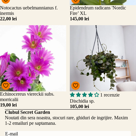
Notocactus uebelmannianus f.
Epidendrum radicans 'Nordic
inermis
Fire’ XL
22,00 lei
145,00 lei
Echinocereus viereckii subs.
1 recenzie
Adăugați
morricalii
Dischidia sp.
19,00 lei
105,00 lei
Clubul Secret Garden
Noutati din sera noastra, stocuri rare, ghiduri de ingrijire. Maxim
1-2 emailuri pe saptamana.
E-mail