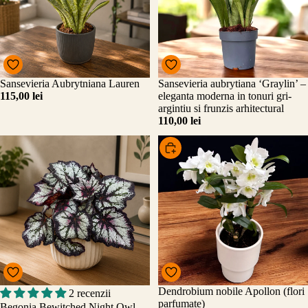
Sansevieria Aubrytniana Lauren
Sansevieria aubrytiana ‘Graylin’ –
Adăugați
115,00 lei
eleganta moderna in tonuri gri-
argintiu si frunzis arhitectural
110,00 lei
Alege
Promo
Promo
Dendrobium nobile Apollon (flori
2 recenzii
Adăugați
parfumate)
Begonia Bewitched Night Owl