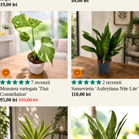
49,00 lei
19,00 lei
Promo
7 recenzii
2 recenzii
Adăugați
Monstera variegata 'Thai
Sansevieria ‘Aubrytiana Nite Lite’
Constellation'
110,00 lei
95,00 lei
195,00 lei