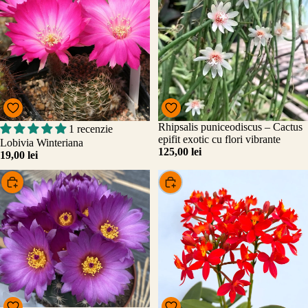
Rhipsalis puniceodiscus – Cactus
1 recenzie
Adăugați
epifit exotic cu flori vibrante
Lobivia Winteriana
125,00 lei
19,00 lei
Alege
Alege