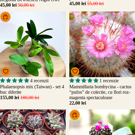
45,00 lei
55,00 lei
45,00 lei
50,00 lei
Alege
Promo
4 recenzii
1 recenzie
Phalaenopsis mix (Taiwan) - set 4
Mammillaria bombycina - cactus
buc diferite
“pufos” de colectie, cu flori roz-
155,00 lei
180,00 lei
magenta spectaculoase
22,00 lei
Alege