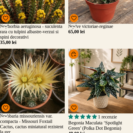
New!
Euphorbia aeruginosa - suculenta
New!
Agave victoriae-reginae
Adăugați
rara cu tulpini albastre-verzui si
65,00 lei
spini decorativi
35,00 lei
Alege
New!
Escobaria missouriensis var.
1 recenzie
Adăugați
compacta - Missouri Foxtail
Begonia Maculata ‘Spotlight
Cactus, cactus miniatural rezistent
Green’ (Polka Dot Begonia)
la ger