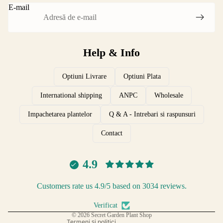
E-mail
Help & Info
Optiuni Livrare
Optiuni Plata
International shipping
ANPC
Wholesale
Impachetarea plantelor
Q & A - Intrebari si raspunsuri
Contact
Reclamatii si Retur
4.9
Protectia datelor
Termeni si Conditii Comerciale
Customers rate us 4.9/5 based on 3034 reviews.
Politica de expediere
Informații de contact
Verificat
© 2026
Secret Garden Plant Shop
Termeni și politici